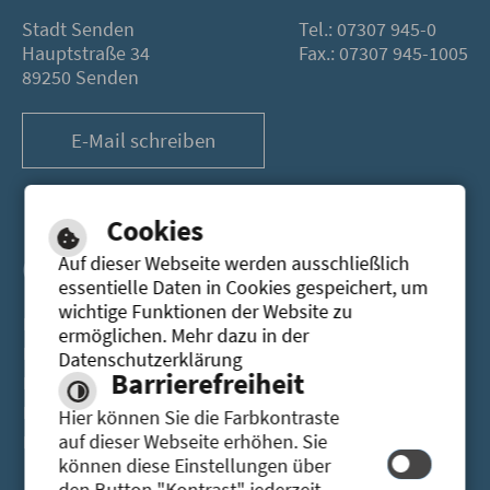
Stadt Senden
Tel.: 07307 945-0
Hauptstraße 34
Fax.: 07307 945-1005
89250 Senden
E-Mail schreiben
Cookies
Öffnungszeiten
Auf dieser Webseite werden ausschließlich
essentielle Daten in Cookies gespeichert, um
wichtige Funktionen der Website zu
Montag
08.00-12.00 Uhr
13.30 - 16.30 Uhr
ermöglichen. Mehr dazu in der
Dienstag
08.00-12.00 Uhr
13.30 - 16.30 Uhr
Datenschutzerklärung
Barrierefreiheit
Mittwoch
08.00-12.00 Uhr
Donnerstag
08.00-12.00 Uhr
13.30 - 18.00 Uhr
Hier können Sie die Farbkontraste
Freitag
08.00-12.00 Uhr
auf dieser Webseite erhöhen. Sie
können diese Einstellungen über