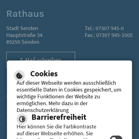
Rathaus
Stadt Senden
Tel.: 07307 945-0
Hauptstraße 34
Fax.: 07307 945-1005
89250 Senden
E-Mail schreiben
Cookies
Auf dieser Webseite werden ausschließlich
essentielle Daten in Cookies gespeichert, um
Öffnungszeiten
wichtige Funktionen der Website zu
ermöglichen. Mehr dazu in der
Datenschutzerklärung
Montag
08.00-12.00 Uhr
13.30 - 16.30 Uhr
Barrierefreiheit
Dienstag
08.00-12.00 Uhr
13.30 - 16.30 Uhr
Hier können Sie die Farbkontraste
Mittwoch
08.00-12.00 Uhr
auf dieser Webseite erhöhen. Sie
Donnerstag
08.00-12.00 Uhr
13.30 - 18.00 Uhr