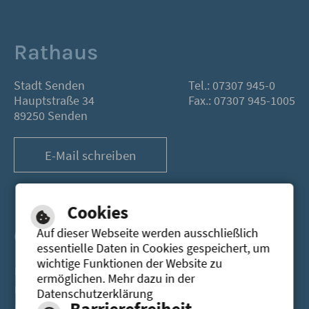
Rathaus
Stadt Senden
Tel.: 07307 945-0
Hauptstraße 34
Fax.: 07307 945-1005
89250 Senden
E-Mail schreiben
Cookies
Öffnungszeiten
Auf dieser Webseite werden ausschließlich
essentielle Daten in Cookies gespeichert, um
wichtige Funktionen der Website zu
Montag
08.00-12.00 Uhr
13.30 - 16.30 Uhr
ermöglichen. Mehr dazu in der
Dienstag
08.00-12.00 Uhr
13.30 - 16.30 Uhr
Datenschutzerklärung
Barrierefreiheit
Mittwoch
08.00-12.00 Uhr