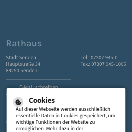
Rathaus
Stadt Senden
Tel.: 07307 945-0
Hauptstraße 34
Fax.: 07307 945-1005
89250 Senden
E-Mail schreiben
Cookies
Auf dieser Webseite werden ausschließlich
essentielle Daten in Cookies gespeichert, um
Öffnungszeiten
wichtige Funktionen der Website zu
ermöglichen. Mehr dazu in der